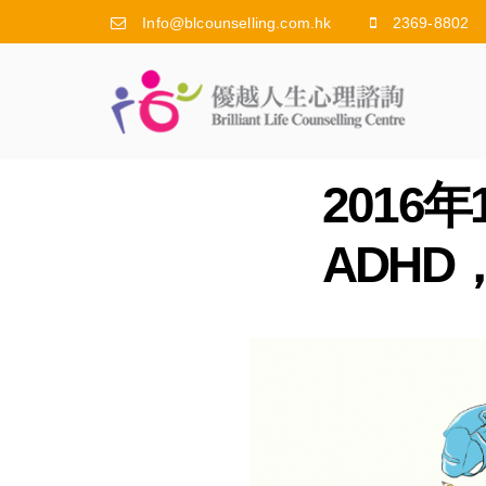
Info@blcounselling.com.hk
2369-8802
2016
ADH