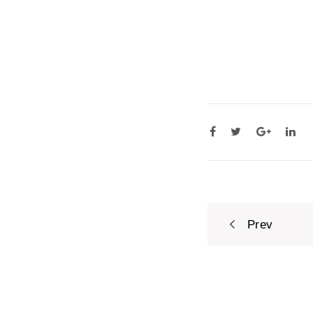
Post
Prev
navigat