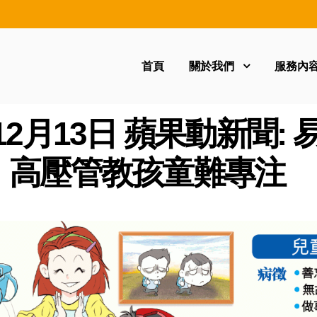
首頁
關於我們
服務內
年12月13日 蘋果動新聞:
D，高壓管教孩童難專注