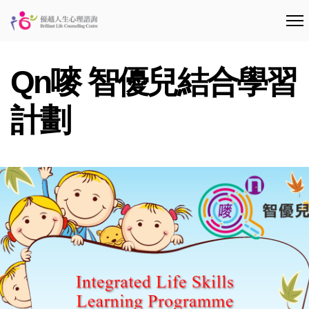
Qn嘜 智優兒結合學習
計劃