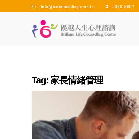
Info@blcounselling.com.hk
2369-8802
Tag:
家長情緒管理