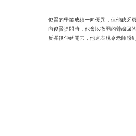
俊賢的學業成績一向優異，但他缺乏
向俊賢提問時，他會以微弱的聲線回
反彈後伸延開去，他這表現令老師感