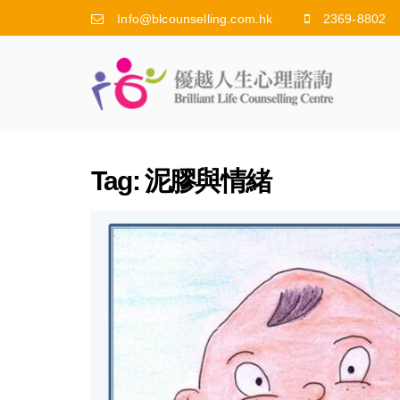
Info@blcounselling.com.hk
2369-8802
Tag:
泥膠與情緒