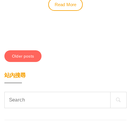
Read More
Posts
Older posts
navigation
站內搜尋
Search
for: