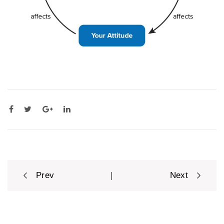
Post
|
Prev
Next
navigation